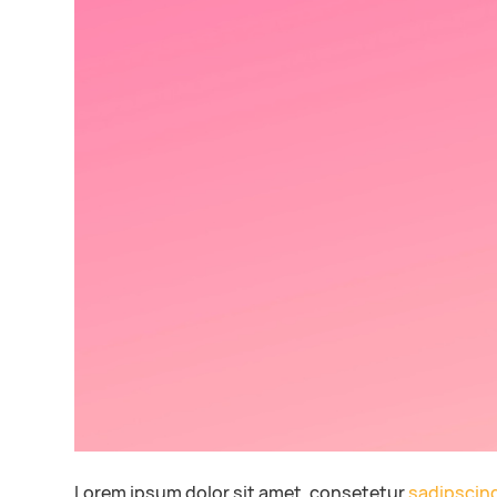
Lorem ipsum dolor sit amet, consetetur
sadipscin