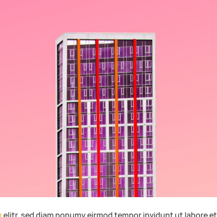
g
elitr, sed diam nonumy eirmod tempor invidunt ut labore e