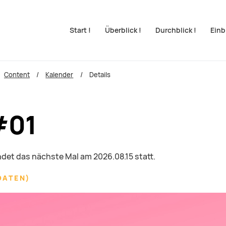
Navigation überspringen
Start !
Überblick !
Durchblick !
Einbl
Content
Kalender
Details
#01
indet das nächste Mal am
2026.08.15
statt.
DATEN
)