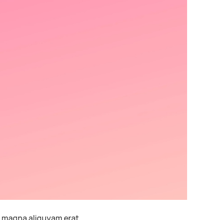
t magna aliquyam erat.