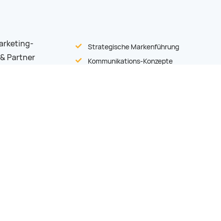
arketing-
Strategische Markenführung
 & Partner
Kommunikations-Konzepte
Corporate Identity
Corporate Design
Verkaufsförderung
Direkt-Marketing