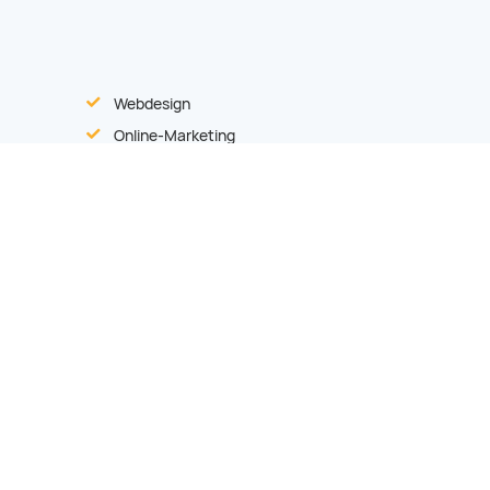
Webdesign
Online-Marketing
Druck
Prduktions-Abwicklung
Werbemittel
Schreiben Sie uns!
Impressum
|
Datenschutz
|
Kontakt !