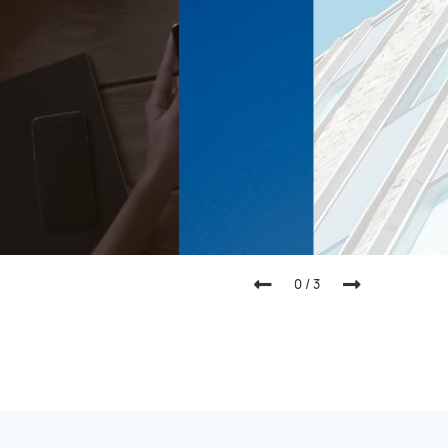
0
/
3