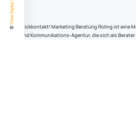
Think Digital Themes
Blickkontakt! Marketing Beratung Roling ist eine M
©
und Kommunikations-Agentur, die sich als Berater
für kleine und mittlere Unternehmen, Non-Profit-
Organisationen und Start Up´s versteht.
2026 © Blickkontakt! Marketing Beratung Roling