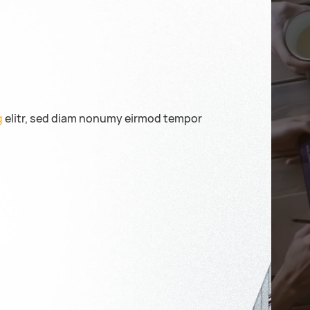
g
elitr
, sed diam nonumy eirmod tempor