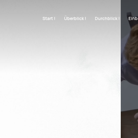
Navigation überspringen
Start !
Überblick !
Durchblick !
Einbl