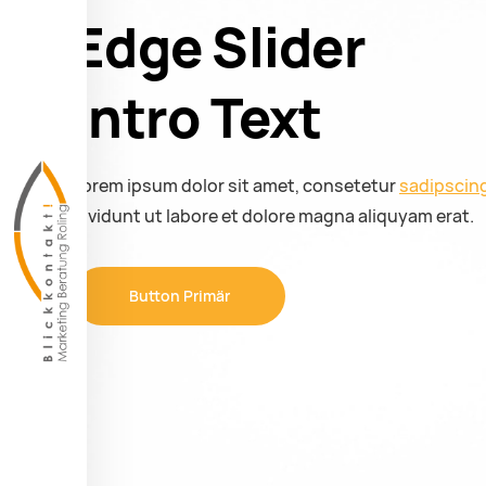
Edge Slider
Intro Text
Lorem ipsum dolor sit amet, consetetur
sadipscin
invidunt ut labore et dolore magna aliquyam erat.
Button Primär