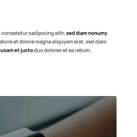
 consetetur sadipscing elitr,
sed diam nonumy
labore et dolore magna aliquyam erat, sed diam
cusam et justo
duo dolores et ea rebum.